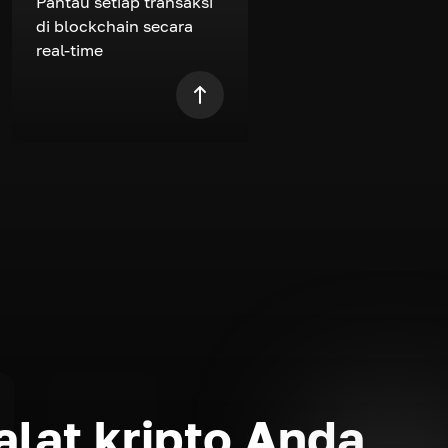
Pantau setiap transaksi
di blockchain secara
real-time
lat kripto Anda