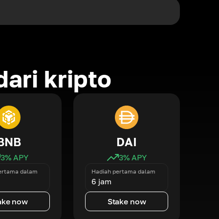
ari kripto
BNB
DAI
3
% APY
3
% APY
ertama dalam
Hadiah pertama dalam
6 jam
ake now
Stake now