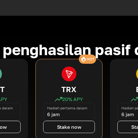
penghasilan pasif d
HOT
T
TRX
APY
20
% APY
a dalam
Hadiah pertama dalam
Hadiah p
6 jam
6 jam
now
Stake now
St