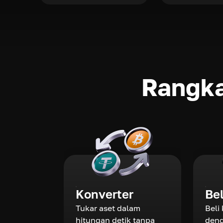
Rangka
Konverter
Be
Tukar aset dalam
Beli
hitungan detik tanpa
deng