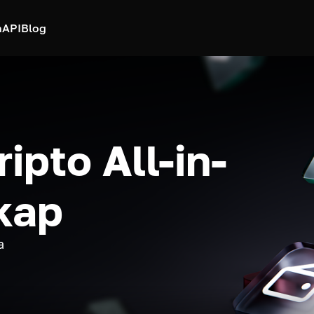
h
API
Blog
ipto All-in-
kap
a