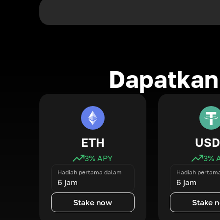
Dapatkan 
ETH
USD
3
% APY
3
% 
Hadiah pertama dalam
Hadiah pertam
6 jam
6 jam
Stake now
Stake 