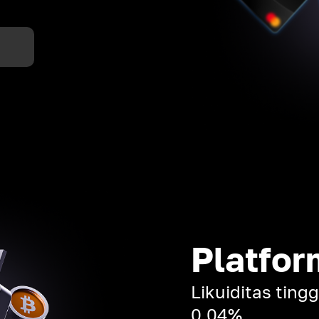
Platfor
Likuiditas ting
0,04%