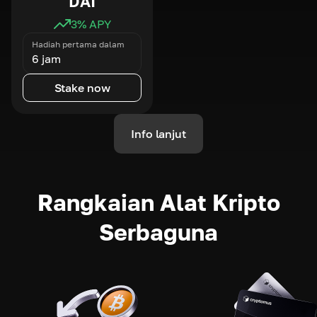
DAI
3
% APY
Hadiah pertama dalam
6 jam
Stake now
Info lanjut
Rangkaian Alat Kripto
Serbaguna