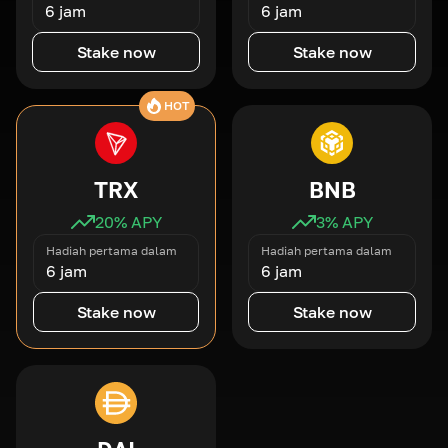
6 jam
6 jam
Stake now
Stake now
HOT
TRX
BNB
20
% APY
3
% APY
Hadiah pertama dalam
Hadiah pertama dalam
6 jam
6 jam
Stake now
Stake now