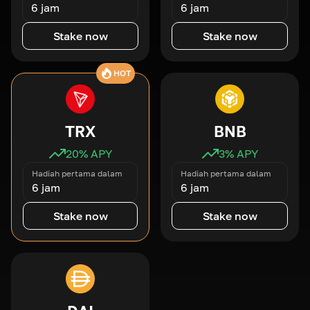
6 jam
6 jam
Stake now
Stake now
HOT
TRX
BNB
20
% APY
3
% APY
Hadiah pertama dalam
Hadiah pertama dalam
6 jam
6 jam
Stake now
Stake now