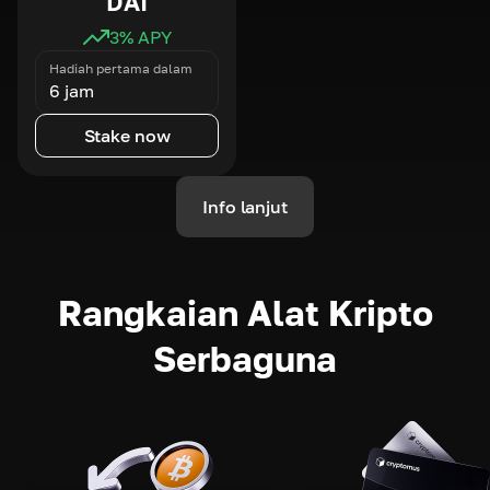
DAI
3
% APY
Hadiah pertama dalam
6 jam
Stake now
Info lanjut
Rangkaian Alat Kripto
Serbaguna