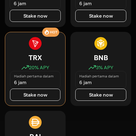
6 jam
6 jam
Stake now
Stake now
HOT
TRX
BNB
20
% APY
3
% APY
Hadiah pertama dalam
Hadiah pertama dalam
6 jam
6 jam
Stake now
Stake now