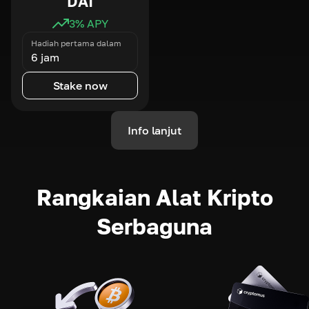
DAI
3
% APY
Hadiah pertama dalam
6 jam
Stake now
Info lanjut
Rangkaian Alat Kripto
Serbaguna