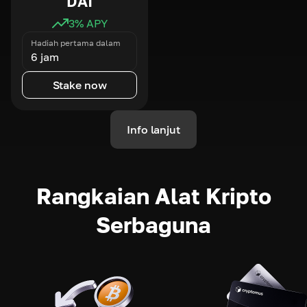
DAI
3
% APY
Hadiah pertama dalam
6 jam
Stake now
Info lanjut
Rangkaian Alat Kripto
Serbaguna