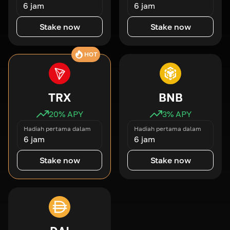
6 jam
6 jam
Stake now
Stake now
HOT
TRX
BNB
20
% APY
3
% APY
Hadiah pertama dalam
Hadiah pertama dalam
6 jam
6 jam
Stake now
Stake now