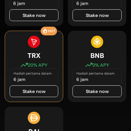
6 jam
6 jam
Stake now
Stake now
HOT
TRX
BNB
20
% APY
3
% APY
Hadiah pertama dalam
Hadiah pertama dalam
6 jam
6 jam
Stake now
Stake now