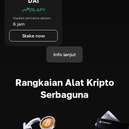
DAI
3
% APY
Hadiah pertama dalam
6 jam
Stake now
Info lanjut
Rangkaian Alat Kripto
Serbaguna