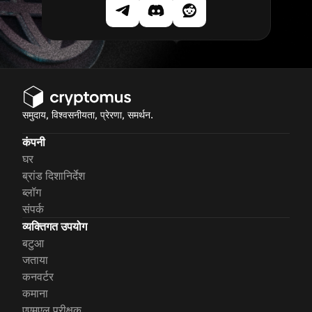
समुदाय, विश्वसनीयता, प्रेरणा, समर्थन.
कंपनी
घर
ब्रांड दिशानिर्देश
ब्लॉग
संपर्क
व्यक्तिगत उपयोग
बटुआ
जताया
कनवर्टर
कमाना
एएमएल परीक्षक