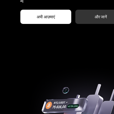
में
अभी आज़माएं
और जानें