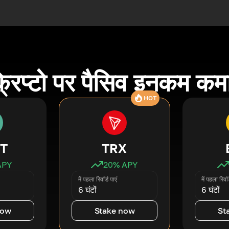
्रिप्टो पर पैसिव इनकम कमा
HOT
T
TRX
APY
20
% APY
में पहला रिवॉर्ड पाएं
में पहला रिवॉर
6 घंटों
6 घंटों
now
Stake now
St