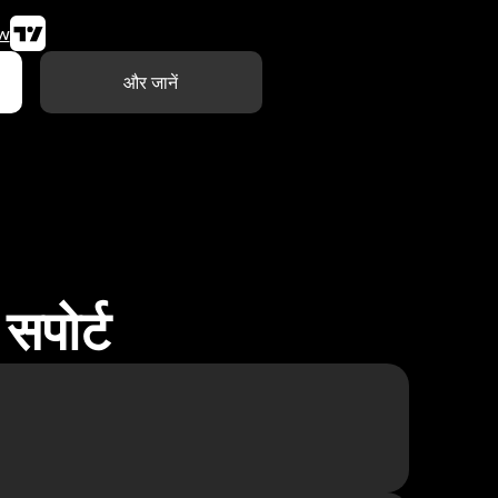
w
और जानें
सपोर्ट