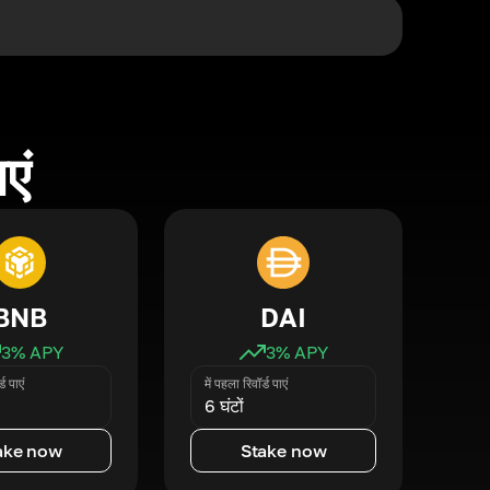
एं
BNB
DAI
3
% APY
3
% APY
्ड पाएं
में पहला रिवॉर्ड पाएं
6 घंटों
ake now
Stake now