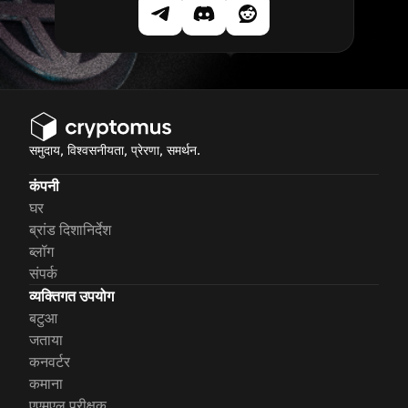
समुदाय, विश्वसनीयता, प्रेरणा, समर्थन.
कंपनी
घर
ब्रांड दिशानिर्देश
ब्लॉग
संपर्क
व्यक्तिगत उपयोग
बटुआ
जताया
कनवर्टर
कमाना
एएमएल परीक्षक