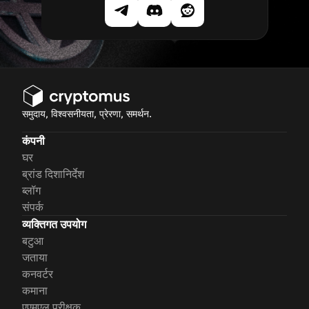
समुदाय, विश्वसनीयता, प्रेरणा, समर्थन.
कंपनी
घर
ब्रांड दिशानिर्देश
ब्लॉग
संपर्क
व्यक्तिगत उपयोग
बटुआ
जताया
कनवर्टर
कमाना
एएमएल परीक्षक