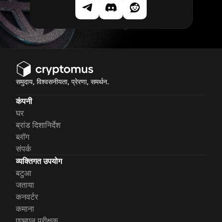
समुदाय, विश्वसनीयता, प्रेरणा, समर्थन.
कंपनी
घर
ब्रांड दिशानिर्देश
ब्लॉग
संपर्क
व्यक्तिगत उपयोग
बटुआ
जताया
कनवर्टर
कमाना
एएमएल परीक्षक