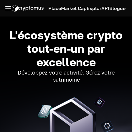
Place
Market Cap
Explor
API
Blogue
L'écosystème crypto
tout-en-un par
excellence
Développez votre activité. Gérez votre
patrimoine