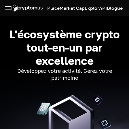
Place
Market Cap
Explor
API
Blogue
L'écosystème crypto
tout-en-un par
excellence
Développez votre activité. Gérez votre
patrimoine