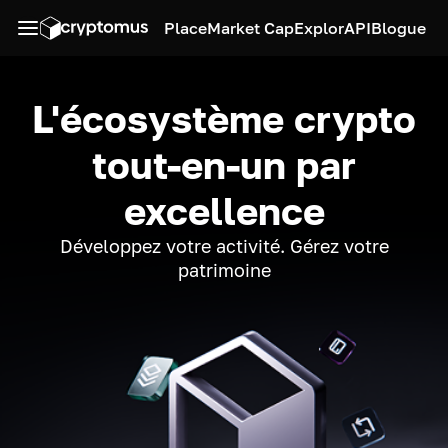
Place
Market Cap
Explor
API
Blogue
L'écosystème crypto
tout-en-un par
excellence
Développez votre activité. Gérez votre
patrimoine