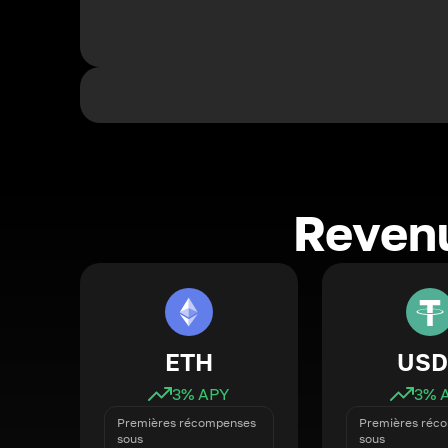
Revenu
ETH
USD
3
% APY
3
% 
Premières récompenses
Premières réc
sous
sous