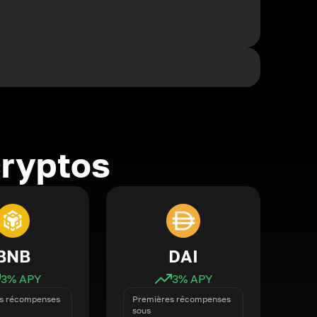
cryptos
BNB
DAI
3
% APY
3
% APY
s récompenses
Premières récompenses
sous