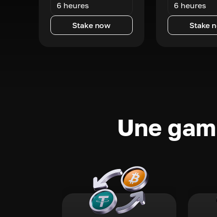
6 heures
6 heures
Stake now
Stake 
Une gamm