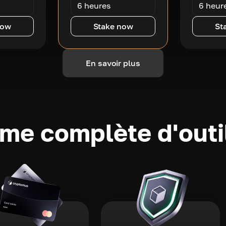
6 heures
6 heur
now
Stake now
St
En savoir plus
e complète d'outi