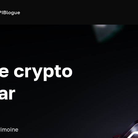
PI
Blogue
e crypto
ar
rimoine