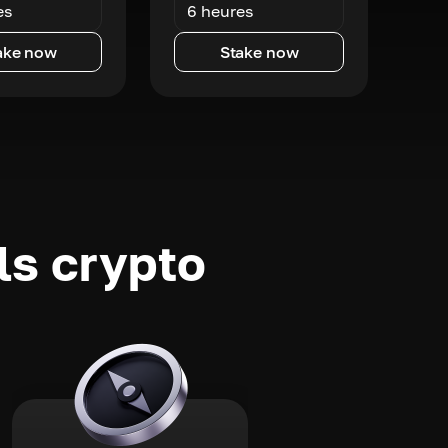
es
6 heures
ake now
Stake now
ls crypto