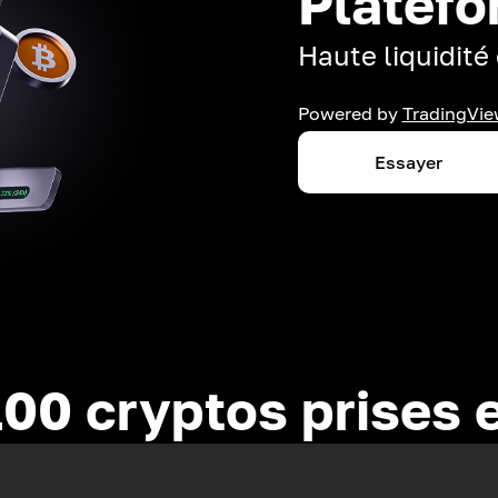
Platefo
Haute liquidité 
Powered by
TradingVie
Essayer
100 cryptos prises 