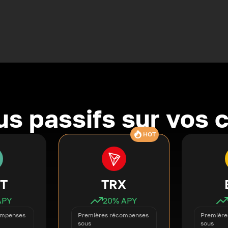
s passifs sur vos 
HOT
T
TRX
APY
20
% APY
ompenses
Premières récompenses
Première
sous
sous