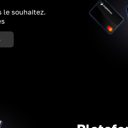
 le souhaitez.
es
s