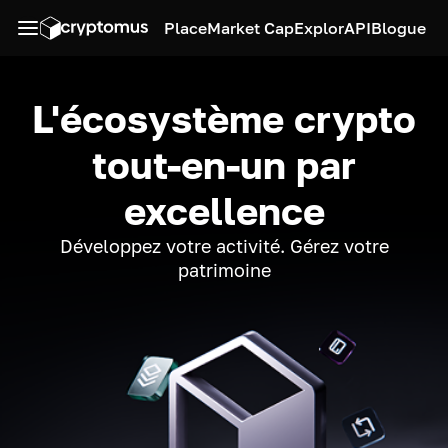
Place
Market Cap
Explor
API
Blogue
L'écosystème crypto
tout-en-un par
excellence
Développez votre activité. Gérez votre
patrimoine