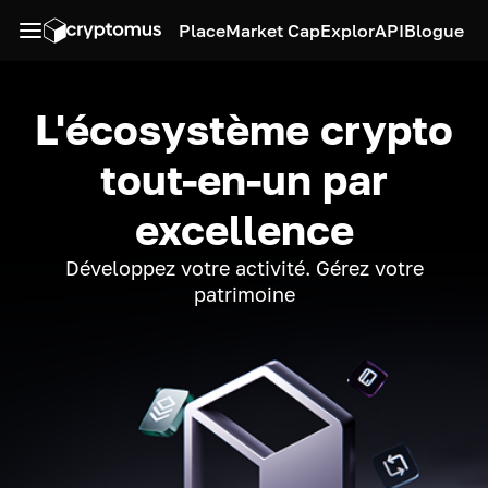
Place
Market Cap
Explor
API
Blogue
L'écosystème crypto
tout-en-un par
excellence
Développez votre activité. Gérez votre
patrimoine