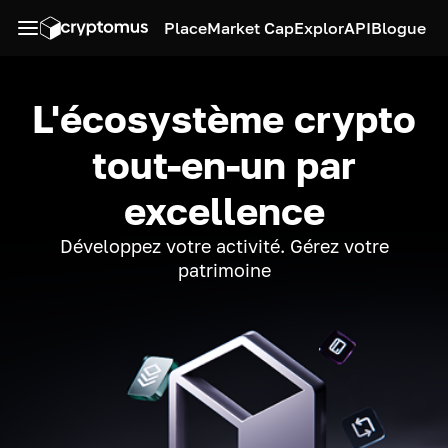
Place
Market Cap
Explor
API
Blogue
L'écosystème crypto
tout-en-un par
excellence
Développez votre activité. Gérez votre
patrimoine