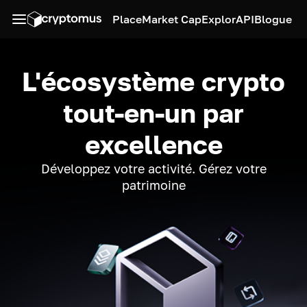
Place
Market Cap
Explor
API
Blogue
L'écosystème crypto
tout-en-un par
excellence
Développez votre activité. Gérez votre
patrimoine