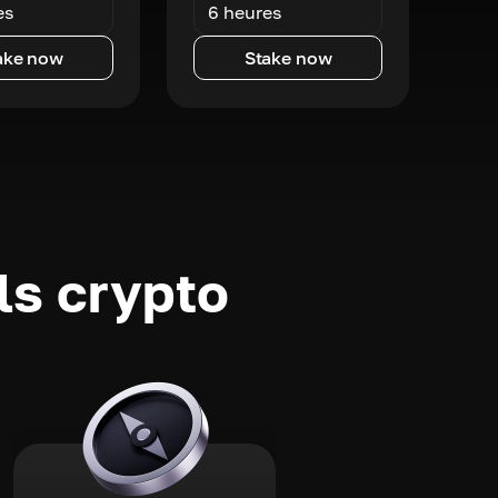
es
6 heures
ake now
Stake now
ls crypto