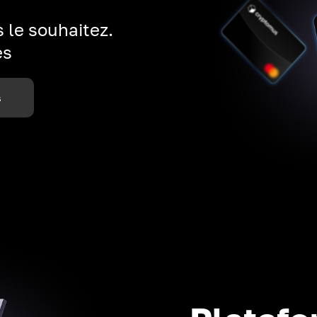
 le souhaitez.
es
s