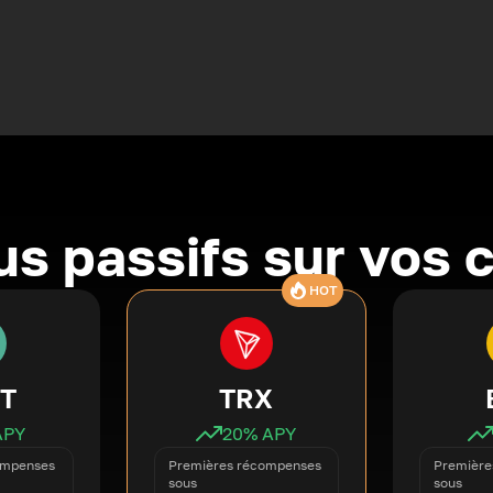
s passifs sur vos 
HOT
T
TRX
APY
20
% APY
ompenses
Premières récompenses
Première
sous
sous