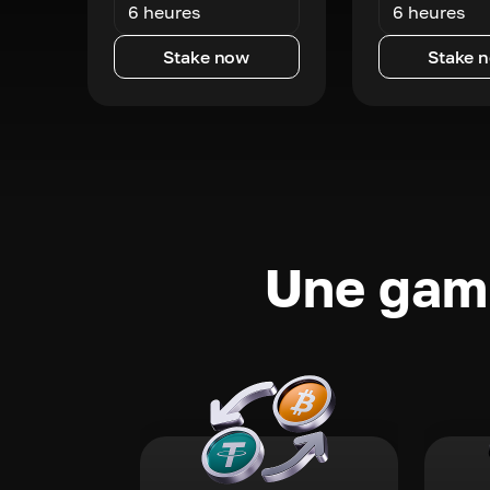
6 heures
6 heures
Stake now
Stake 
Une gamm