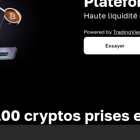
Platefo
Haute liquidité 
Powered by
TradingVie
Essayer
100 cryptos prises 