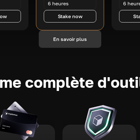
6 heures
6 heur
now
Stake now
St
En savoir plus
e complète d'outi