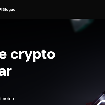
PI
Blogue
e crypto
ar
rimoine