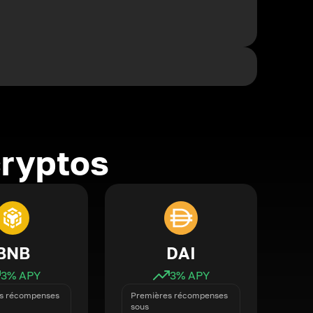
cryptos
BNB
DAI
3
% APY
3
% APY
s récompenses
Premières récompenses
sous