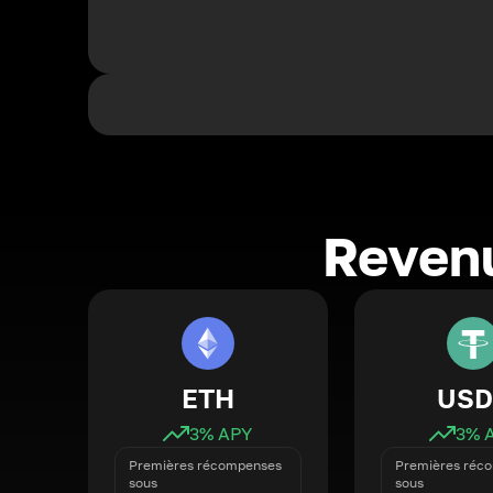
Revenu
ETH
USD
3
% APY
3
% 
Premières récompenses
Premières réc
sous
sous