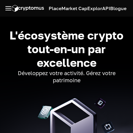
Place
Market Cap
Explor
API
Blogue
L'écosystème crypto
tout-en-un par
excellence
Développez votre activité. Gérez votre
patrimoine