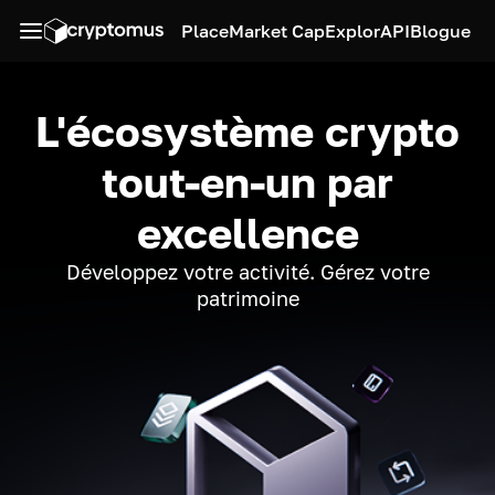
Place
Market Cap
Explor
API
Blogue
L'écosystème crypto
tout-en-un par
excellence
Développez votre activité. Gérez votre
patrimoine