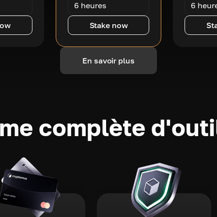
6 heures
6 heur
now
Stake now
St
En savoir plus
e complète d'outi