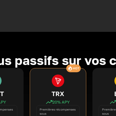
s passifs sur vos 
HOT
T
TRX
APY
20
% APY
ompenses
Premières récompenses
Première
sous
sous