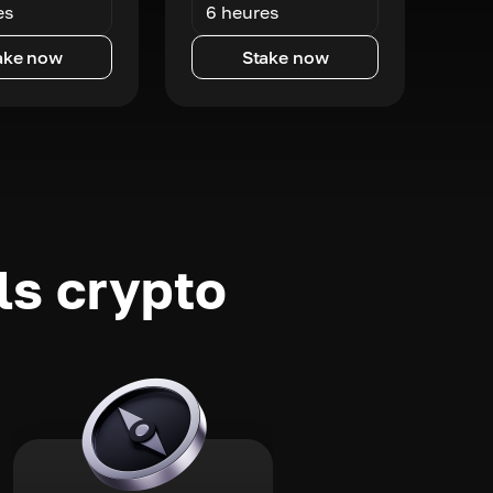
es
6 heures
ake now
Stake now
ls crypto