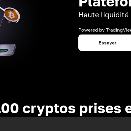
Platefo
Haute liquidité 
Powered by
TradingVie
Essayer
100 cryptos prises 