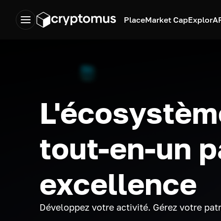
Place
Market Cap
Explor
A
L'écosystèm
tout-en-un p
excellence
Développez votre activité. Gérez votre pat