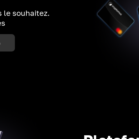
 le souhaitez.
es
s