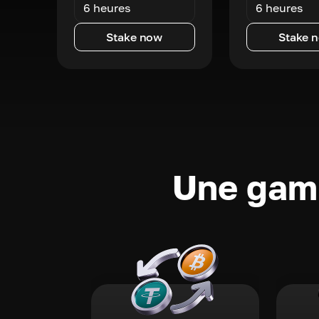
6 heures
6 heures
Stake now
Stake 
Une gamm