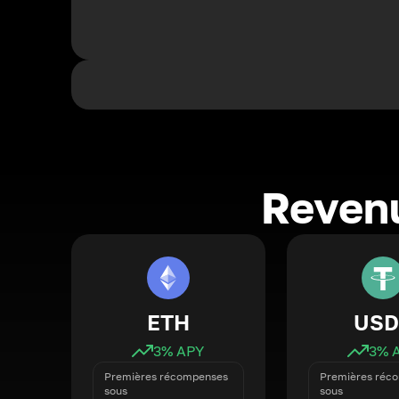
Revenu
ETH
USD
3
% APY
3
% 
Premières récompenses
Premières réc
sous
sous