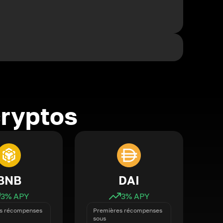
cryptos
BNB
DAI
3
% APY
3
% APY
s récompenses
Premières récompenses
sous