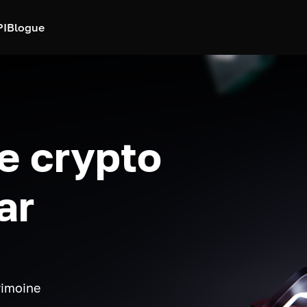
PI
Blogue
e crypto
ar
rimoine