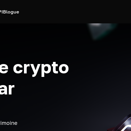
PI
Blogue
e crypto
ar
rimoine