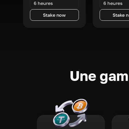
6 heures
6 heures
Stake now
Stake 
Une gamm