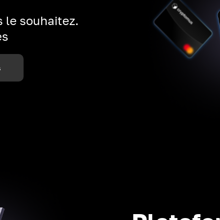
 le souhaitez.
es
s