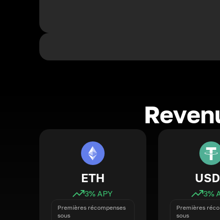
Revenu
ETH
USD
3
% APY
3
% 
Premières récompenses
Premières réc
sous
sous