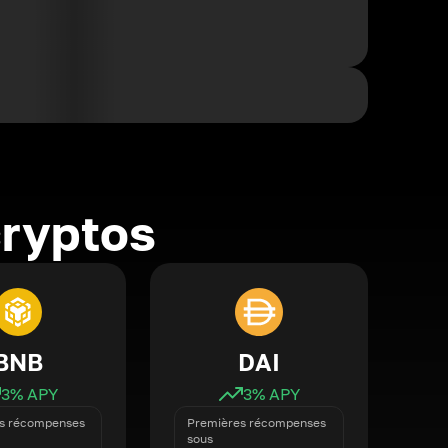
cryptos
BNB
DAI
3
% APY
3
% APY
s récompenses
Premières récompenses
sous