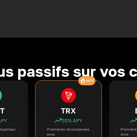
s passifs sur vos 
HOT
T
TRX
APY
20
% APY
ompenses
Premières récompenses
Première
sous
sous