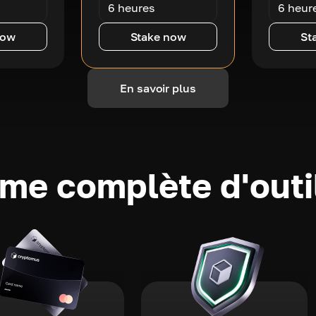
6 heures
6 heur
now
Stake now
St
En savoir plus
e complète d'outi