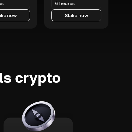
es
6 heures
ake now
Stake now
ls crypto