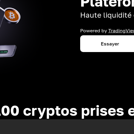
Platefo
Haute liquidité 
Powered by
TradingVie
Essayer
100 cryptos prises 