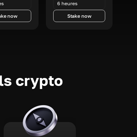
es
6 heures
ake now
Stake now
ls crypto