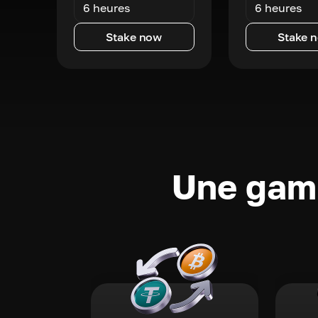
6 heures
6 heures
Stake now
Stake 
Une gamm