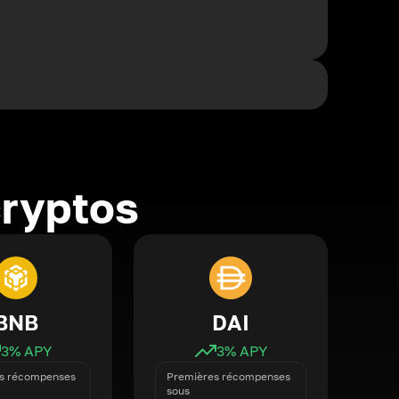
cryptos
BNB
DAI
3
% APY
3
% APY
s récompenses
Premières récompenses
sous