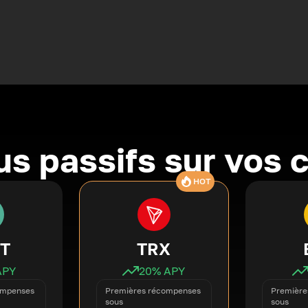
s passifs sur vos 
HOT
T
TRX
APY
20
% APY
ompenses
Premières récompenses
Première
sous
sous