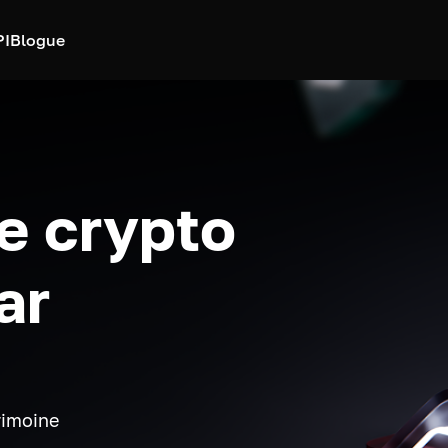
PI
Blogue
e crypto
ar
rimoine