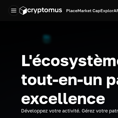
Place
Market Cap
Explor
A
L'écosystèm
tout-en-un p
excellence
Développez votre activité. Gérez votre pat