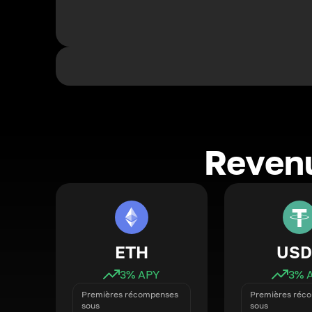
Revenu
ETH
USD
3
% APY
3
% 
Premières récompenses
Premières réc
sous
sous