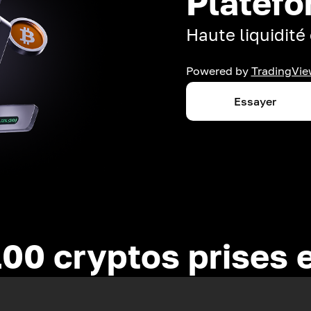
Platefo
Haute liquidité 
Powered by
TradingVie
Essayer
100 cryptos prises 