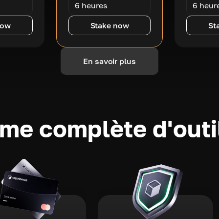
6 heures
6 heur
now
Stake now
St
En savoir plus
e complète d'outi