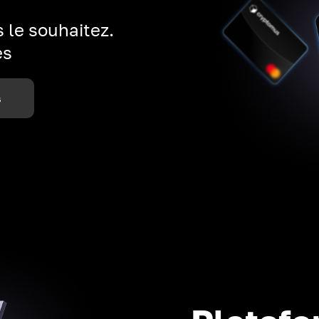
 le souhaitez.
es
s