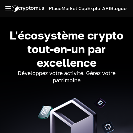
Place
Market Cap
Explor
API
Blogue
L'écosystème crypto
tout-en-un par
excellence
Développez votre activité. Gérez votre
patrimoine