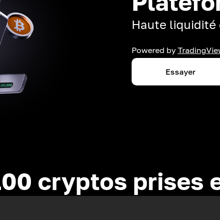
Platefo
Haute liquidité 
Powered by
TradingVie
Essayer
100 cryptos prises 