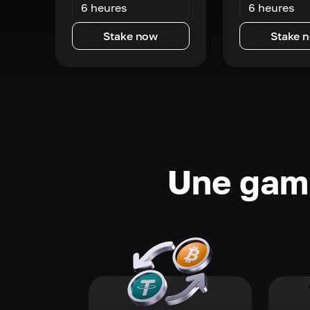
6 heures
6 heures
Stake now
Stake 
Une gamm