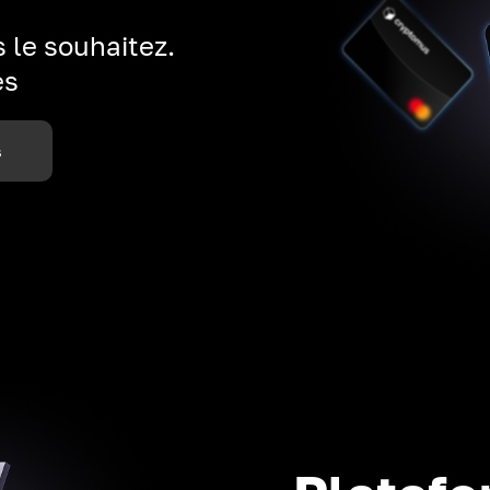
 le souhaitez.
es
s