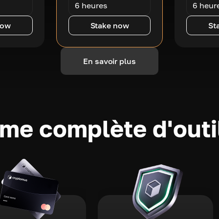
6 heures
6 heur
now
Stake now
St
En savoir plus
e complète d'outi