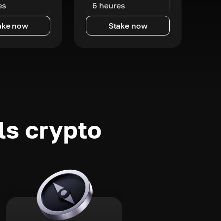
es
6 heures
ake now
Stake now
ls crypto