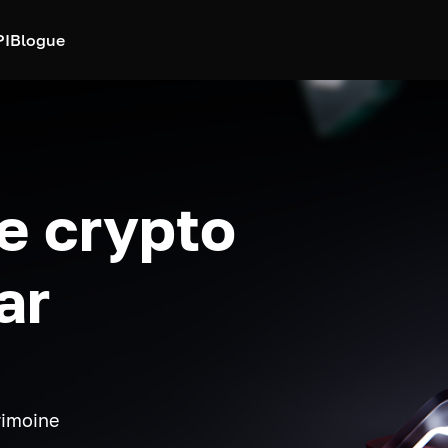
PI
Blogue
e crypto
ar
rimoine