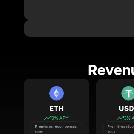
Revenu
ETH
USD
3
% APY
3
% 
Premières récompenses
Premières réc
sous
sous