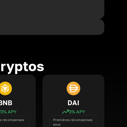
cryptos
BNB
DAI
3
% APY
3
% APY
s récompenses
Premières récompenses
sous