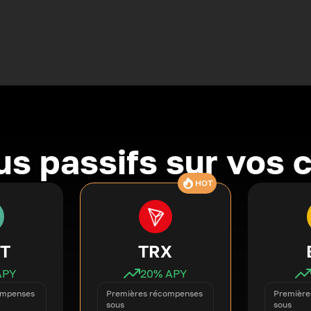
s passifs sur vos 
HOT
T
TRX
APY
20
% APY
ompenses
Premières récompenses
Première
sous
sous