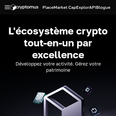
Place
Market Cap
Explor
API
Blogue
L'écosystème crypto
tout-en-un par
excellence
Développez votre activité. Gérez votre
patrimoine