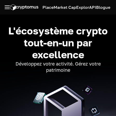
Place
Market Cap
Explor
API
Blogue
L'écosystème crypto
tout-en-un par
excellence
Développez votre activité. Gérez votre
patrimoine