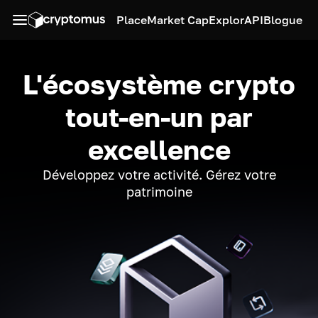
Place
Market Cap
Explor
API
Blogue
L'écosystème crypto
tout-en-un par
excellence
Développez votre activité. Gérez votre
patrimoine