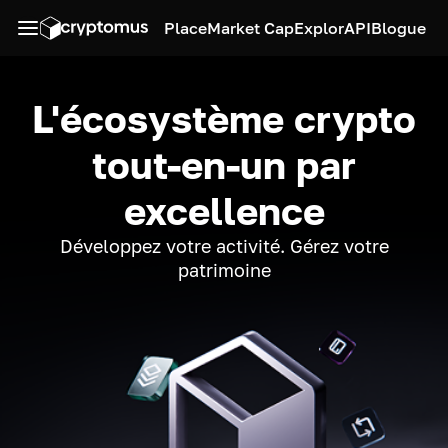
Place
Market Cap
Explor
API
Blogue
L'écosystème crypto
tout-en-un par
excellence
Développez votre activité. Gérez votre
patrimoine