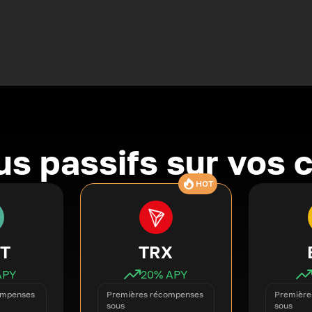
s passifs sur vos 
HOT
T
TRX
APY
20
% APY
ompenses
Premières récompenses
Première
sous
sous