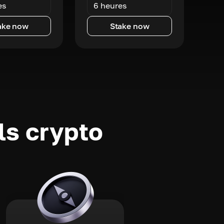
es
6 heures
ake now
Stake now
ls crypto