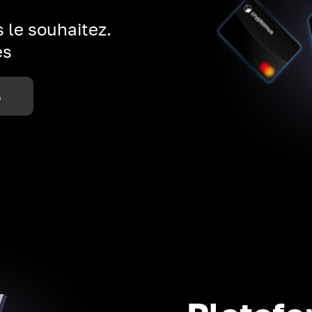
 le souhaitez.
es
s