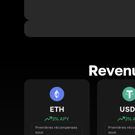
Revenu
ETH
USD
3
% APY
3
% 
Premières récompenses
Premières réc
sous
sous