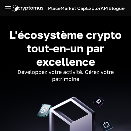
Place
Market Cap
Explor
API
Blogue
L'écosystème crypto
tout-en-un par
excellence
Développez votre activité. Gérez votre
patrimoine