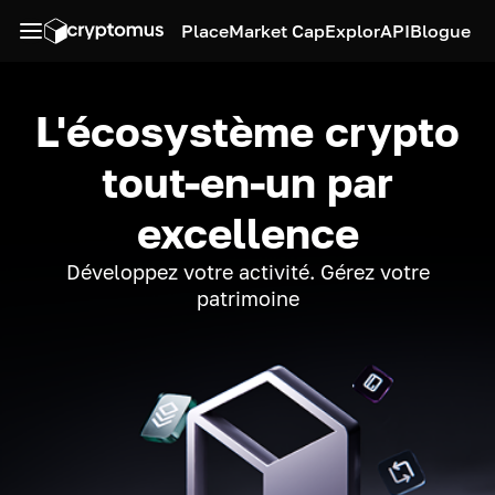
Place
Market Cap
Explor
API
Blogue
L'écosystème crypto
tout-en-un par
excellence
Développez votre activité. Gérez votre
patrimoine