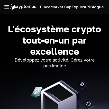
Place
Market Cap
Explor
API
Blogue
L'écosystème crypto
tout-en-un par
excellence
Développez votre activité. Gérez votre
patrimoine