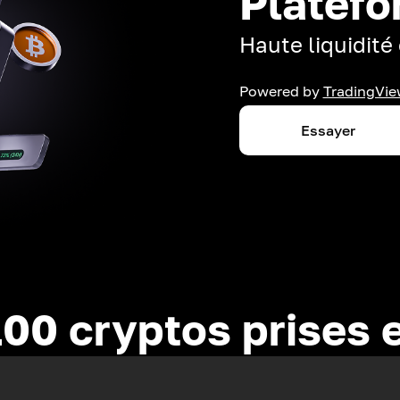
Platefo
Haute liquidité 
Powered by
TradingVie
Essayer
100 cryptos prises 