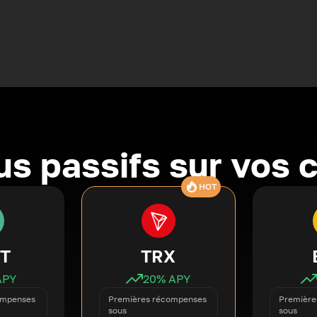
s passifs sur vos 
HOT
T
TRX
APY
20
% APY
ompenses
Premières récompenses
Première
sous
sous