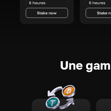
6 heures
6 heures
Stake now
Stake 
Une gamm