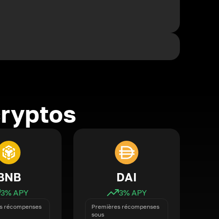
cryptos
BNB
DAI
3
% APY
3
% APY
s récompenses
Premières récompenses
sous