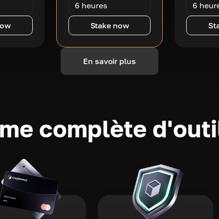
6 heures
6 heur
now
Stake now
St
En savoir plus
e complète d'outi