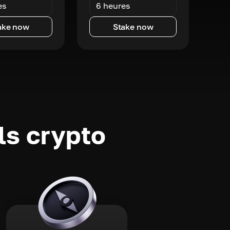
es
6 heures
ake now
Stake now
ls crypto