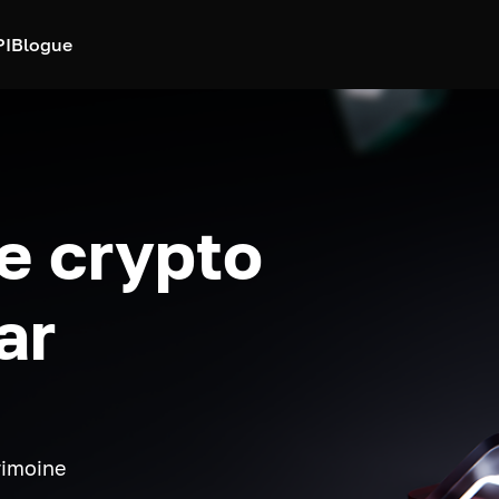
PI
Blogue
e crypto
ar
rimoine