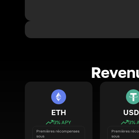
Revenu
ETH
USD
3
% APY
3
% 
Premières récompenses
Premières réc
sous
sous