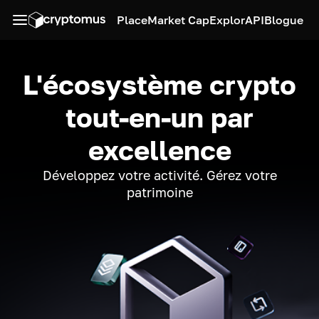
Place
Market Cap
Explor
API
Blogue
L'écosystème crypto
tout-en-un par
excellence
Développez votre activité. Gérez votre
patrimoine