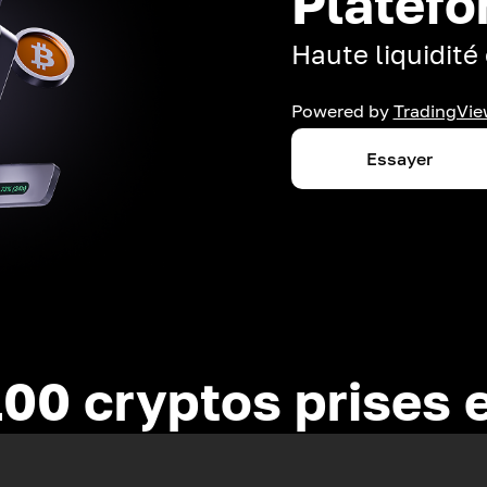
Platefo
Haute liquidité 
Powered by
TradingVie
Essayer
100 cryptos prises 