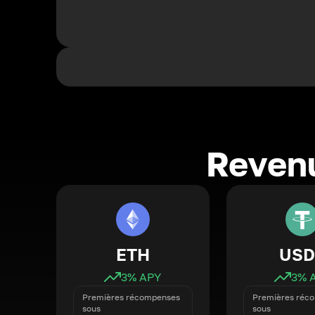
Revenu
ETH
USD
3
% APY
3
% 
Premières récompenses
Premières réc
sous
sous