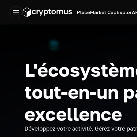
Place
Market Cap
Explor
A
L'écosystèm
tout-en-un p
excellence
Développez votre activité. Gérez votre pat