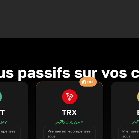
s passifs sur vos 
HOT
T
TRX
APY
20
% APY
ompenses
Premières récompenses
Première
sous
sous