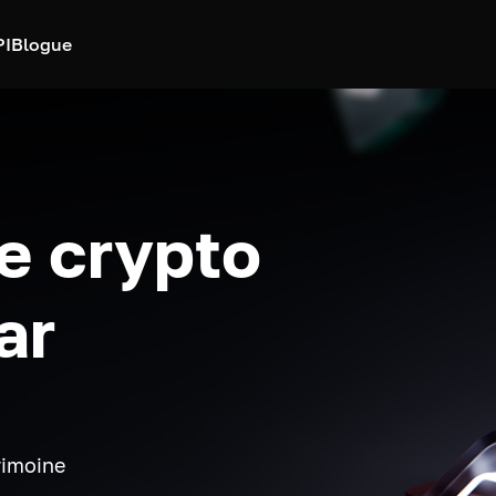
PI
Blogue
e crypto
ar
rimoine