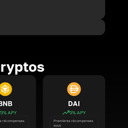
cryptos
BNB
DAI
3
% APY
3
% APY
s récompenses
Premières récompenses
sous