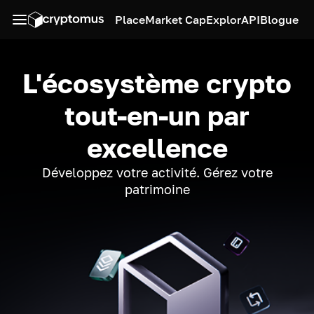
Place
Market Cap
Explor
API
Blogue
L'écosystème crypto
tout-en-un par
excellence
Développez votre activité. Gérez votre
patrimoine