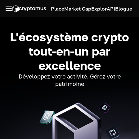
Place
Market Cap
Explor
API
Blogue
L'écosystème crypto
tout-en-un par
excellence
Développez votre activité. Gérez votre
patrimoine