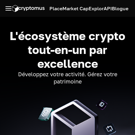
Place
Market Cap
Explor
API
Blogue
L'écosystème crypto
tout-en-un par
excellence
Développez votre activité. Gérez votre
patrimoine