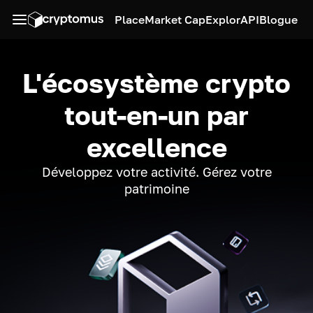
Place
Market Cap
Explor
API
Blogue
L'écosystème crypto
tout-en-un par
excellence
Développez votre activité. Gérez votre
patrimoine