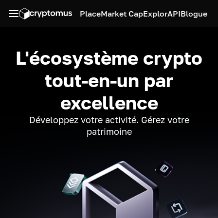
Place
Market Cap
Explor
API
Blogue
L'écosystème crypto
tout-en-un par
excellence
Développez votre activité. Gérez votre
patrimoine