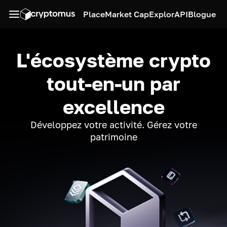
Place
Market Cap
Explor
API
Blogue
L'écosystème crypto
tout-en-un par
excellence
Développez votre activité. Gérez votre
patrimoine