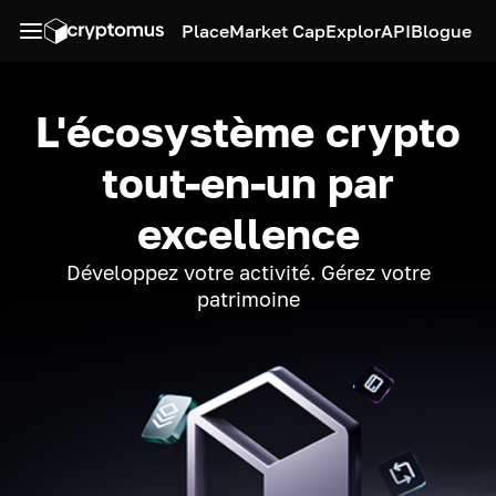
Place
Market Cap
Explor
API
Blogue
L'écosystème crypto
tout-en-un par
excellence
Développez votre activité. Gérez votre
patrimoine