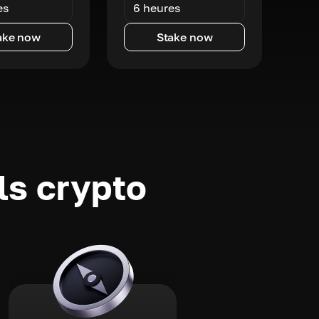
es
6 heures
ake now
Stake now
ls crypto