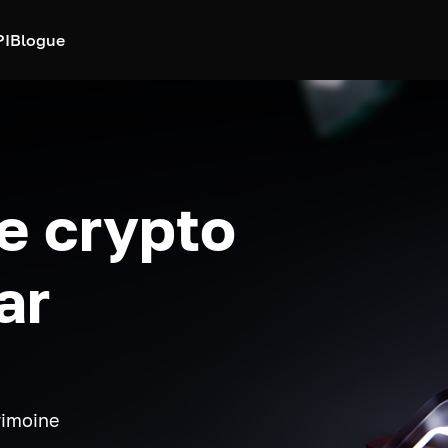
PI
Blogue
e crypto
ar
rimoine