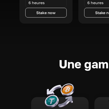
6 heures
6 heures
Stake now
Stake 
Une gamm