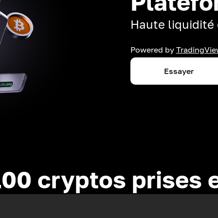
Platefo
Haute liquidité 
Powered by
TradingVie
Essayer
100 cryptos prises 