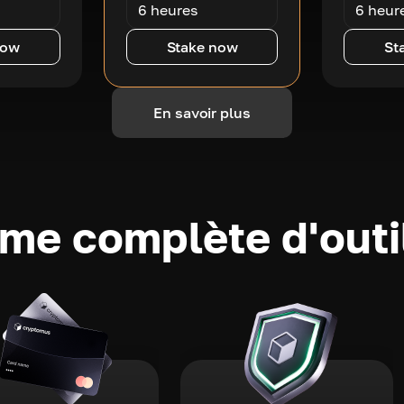
6 heures
6 heur
now
Stake now
St
En savoir plus
e complète d'outi