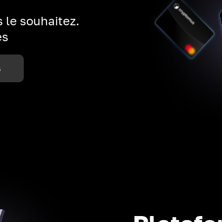
 le souhaitez.
es
s