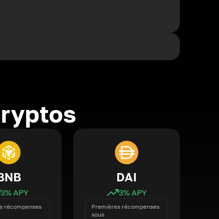
cryptos
BNB
DAI
3
% APY
3
% APY
s récompenses
Premières récompenses
sous