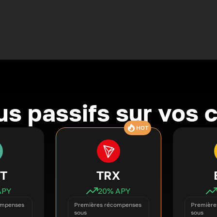
s passifs sur vos 
HOT
T
TRX
APY
20
% APY
ompenses
Premières récompenses
Première
sous
sous