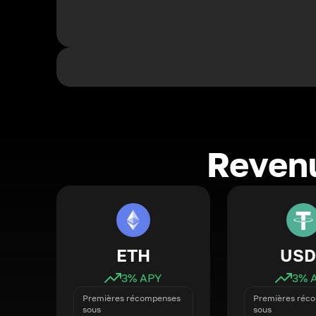
Revenu
ETH
USD
3
% APY
3
% 
Premières récompenses
Premières réc
sous
sous