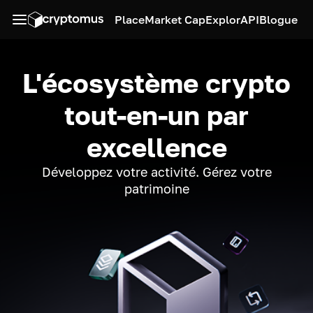
Place
Market Cap
Explor
API
Blogue
L'écosystème crypto
tout-en-un par
excellence
Développez votre activité. Gérez votre
patrimoine