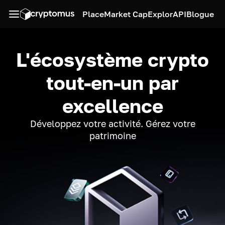
Place
Market Cap
Explor
API
Blogue
L'écosystème crypto
tout-en-un par
excellence
Développez votre activité. Gérez votre
patrimoine