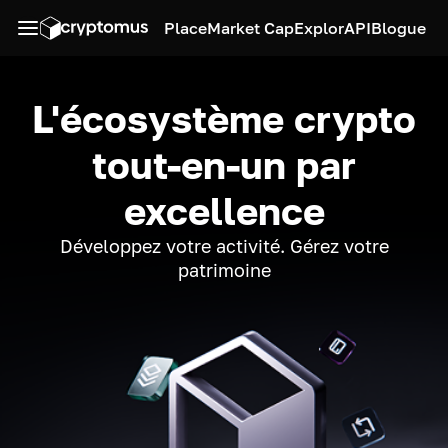
Place
Market Cap
Explor
API
Blogue
L'écosystème crypto
tout-en-un par
excellence
Développez votre activité. Gérez votre
patrimoine