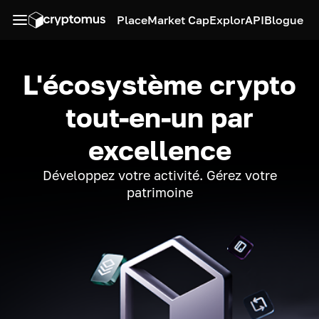
Place
Market Cap
Explor
API
Blogue
L'écosystème crypto
tout-en-un par
excellence
Développez votre activité. Gérez votre
patrimoine